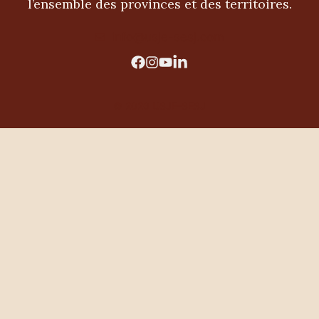
l’ensemble des provinces et des territoires.
info@usje-sesj.com
© 2026 USJE-SESJ