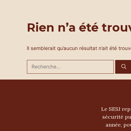
Aller
au
contenu
Rien n’a été trou
Il semblerait qu’aucun résultat n’ait été trou
Rechercher :
Le SESJ rep
sécurité pu
année, po